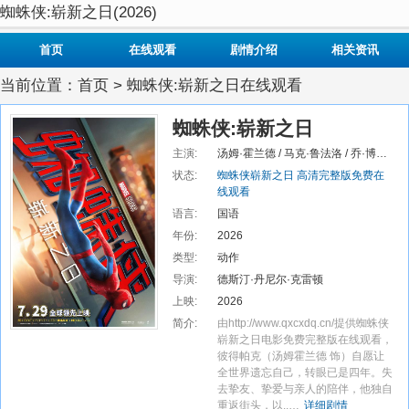
蜘蛛侠:崭新之日(2026)
首页
在线观看
剧情介绍
相关资讯
当前位置：
首页
>
蜘蛛侠:崭新之日在线观看
蜘蛛侠:崭新之日
主演:
汤姆·霍兰德 / 马克·鲁法洛 / 乔·博恩瑟 / 赞达亚 / 雅各布·贝塔隆 /
状态:
蜘蛛侠崭新之日 高清完整版免费在
线观看
语言:
国语
年份:
2026
类型:
动作
导演:
德斯汀·丹尼尔·克雷顿
上映:
2026
简介:
由http://www.qxcxdq.cn/提供蜘蛛侠
崭新之日电影免费完整版在线观看，
彼得帕克（汤姆霍兰德 饰）自愿让
全世界遗忘自己，转眼已是四年。失
去挚友、挚爱与亲人的陪伴，他独自
重返街头，以..…
详细剧情