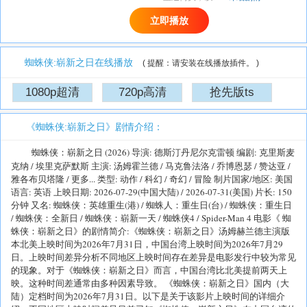
立即播放
蜘蛛侠:崭新之日在线播放
( 提醒：请安装在线播放插件。 )
1080p超清
720p高清
抢先版ts
排序：
降序
|
升序
《蜘蛛侠:崭新之日》剧情介绍：
蜘蛛侠：崭新之日 (2026) 导演: 德斯汀丹尼尔克雷顿 编剧: 克里斯麦
克纳 / 埃里克萨默斯 主演: 汤姆霍兰德 / 马克鲁法洛 / 乔博恩瑟 / 赞达亚 /
雅各布贝塔隆 / 更多... 类型: 动作 / 科幻 / 奇幻 / 冒险 制片国家/地区: 美国
语言: 英语 上映日期: 2026-07-29(中国大陆) / 2026-07-31(美国) 片长: 150
分钟 又名: 蜘蛛侠：英雄重生(港) / 蜘蛛人：重生日(台) / 蜘蛛侠：重生日
/ 蜘蛛侠：全新日 / 蜘蛛侠：崭新一天 / 蜘蛛侠4 / Spider-Man 4 电影《 蜘
蛛侠：崭新之日》的剧情简介:《蜘蛛侠：崭新之日》汤姆赫兰德主演版
本北美上映时间为2026年7月31日，中国台湾上映时间为2026年7月29
日。上映时间差异分析不同地区上映时间存在差异是电影发行中较为常见
的现象。对于《蜘蛛侠：崭新之日》而言，中国台湾比北美提前两天上
映。这种时间差通常由多种因素导致。 《蜘蛛侠：崭新之日》国内（大
陆）定档时间为2026年7月31日。以下是关于该影片上映时间的详细介